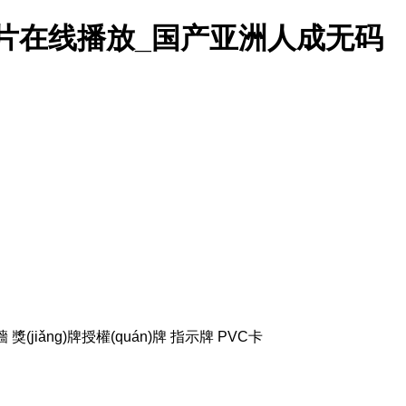
片在线播放_国产亚洲人成无码
墻
獎(jiǎng)牌授權(quán)牌
指示牌
PVC卡