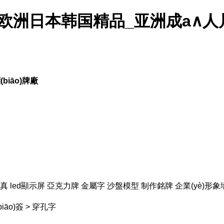
欧洲日本韩国精品_亚洲成a∧人
iāo)牌廠
真
led顯示屏
亞克力牌
金屬字
沙盤模型
制作銘牌
企業(yè)形象
iāo)簽
> 穿孔字