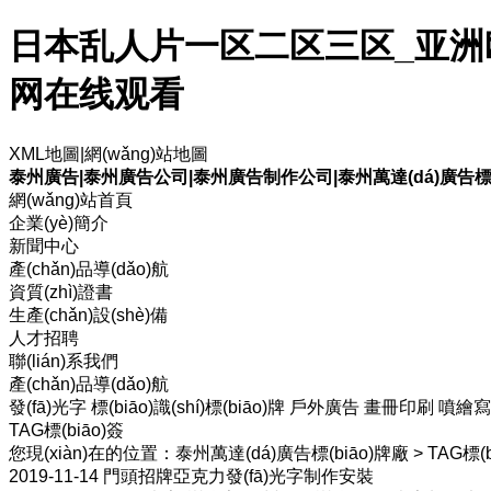
日本乱人片一区二区三区_亚洲
网在线观看
XML地圖
|
網(wǎng)站地圖
泰州廣告|泰州廣告公司|泰州廣告制作公司|泰州萬達(dá)廣告標(b
網(wǎng)站首頁
企業(yè)簡介
新聞中心
產(chǎn)品導(dǎo)航
資質(zhì)證書
生產(chǎn)設(shè)備
人才招聘
聯(lián)系我們
產(chǎn)品導(dǎo)航
發(fā)光字
標(biāo)識(shí)標(biāo)牌
戶外廣告
畫冊印刷
噴繪寫
TAG標(biāo)簽
您現(xiàn)在的位置：
泰州萬達(dá)廣告標(biāo)牌廠
>
TAG標(b
2019-11-14
門頭招牌亞克力發(fā)光字制作安裝